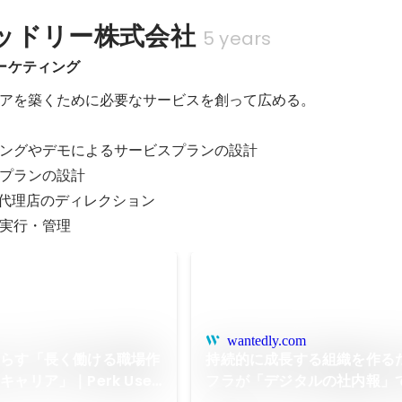
ッドリー株式会社
5 years
ーケティング
アを築くために必要なサービスを創って広める。

ングやデモによるサービスプランの設計

プランの設計

、代理店のディレクション

実行・管理
wantedly.com
たらす「長く働ける職場作
持続的に成長する組織を作る
ャリア」｜Perk User
フラが「デジタルの社内報」