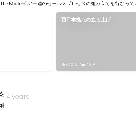
The Model式の一連のセールスプロセスの組み立てを行なって
ち上げチームリーダー
西日本拠点の立ち上げ
社の東京）の各拠点で活
マネジメントやチーム形
などをメインで担った。
Nov 2018
-
Aug 2019
学
4 years
学科