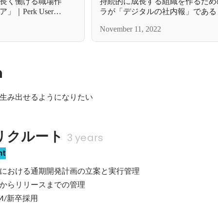
長く働ける職場作
持続的に成長する組織を作るため
Perk User
ラが「デジタルの社内報」である｜S
社団 栄昂会
User Interview・株式会社船井
November 11, 2022
n
生み出せるようになりたい
リクルート
3 years
nt
における通期開発計画の立案と実行管理

からリリースまでの管理

M/新卒採用