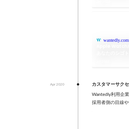
Interview
Jan 2023
wantedly.com
Apple Wa
あなたのシゴト
ャリア支援サービ
Jul 2022
Premium Car
カスタマーサクセス_
Apr 2020
Wantedly利
採用者側の目線や
企業の採用支