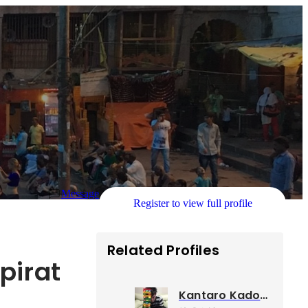
Message
Register to view full profile
Related Profiles
pirat
Kantaro Kadota