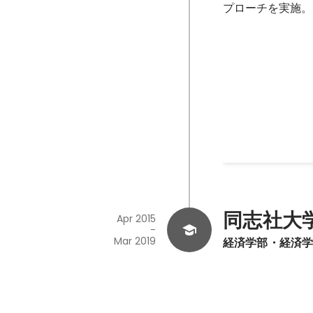
プローチを実施。
西日本拠点立
関西と九州（と本
動するメンバーの
成、本社との連携
Feb 2019
-
Aug 2019
同志社大
Apr 2015
-
Mar 2019
経済学部・経済