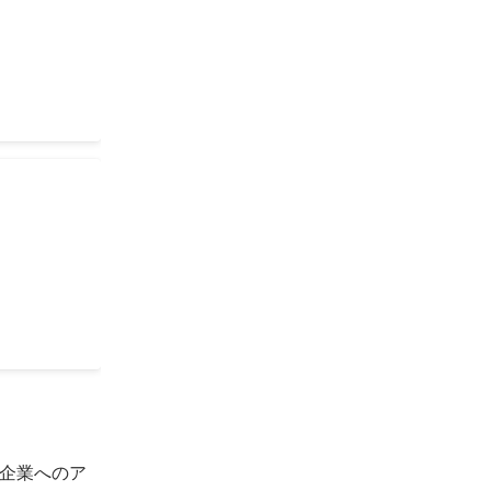
を特定しチー
れ受賞。
入企業への採
30
社
企業へのア