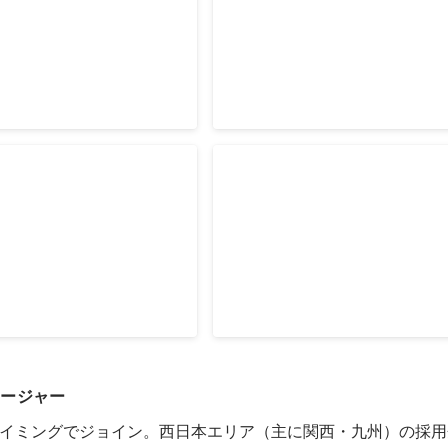
したWantedly運用方法を
主要KPIの達成率や、自分で課題
社以上の利用企業の支援をハ
ムを巻き込んだ施策運用が評価さ
タッチ施策を通して行う。
Jun 2021
-
Aug 2021
予算達成率
130社以上のWantedly導
用伴走
Apr 2020
-
Aug 2021
132
1
%
ネージャー
イミングでジョイン。西日本エリア（主に関西・九州）の採用