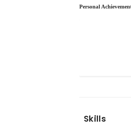
Personal Achievemen
カンファレンスで仕
180度変わる
所属していた団体向けに
レンスICCで、志を持つ
への価値観に強く影響を
2016
Skills