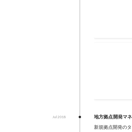
企業規模や業界に適
提案を行い、数百
イタッチからロー
Aug 2021
FY21_4Q_
Jun 2021
-
Aug 2021
地方拠点開発マ
Jul 2018
新規拠点開発のタ