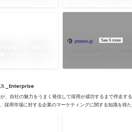
・医療法人社団 栄昂会
Story User Interview
Nov 2022
総研デジタル
See 5 more
prtimes.jp
tchが当たる！？「#教えて
自分らしいキャリア作りを支
観」キャンペーン by キ
Wantedlyの新プラン「Prem
ス「Wantedly
Career」をリリース
Mar 2022
eer」
Enterprise
用企業が、自社の魅力をうまく発信して採用が成功するまで伴走する
、採用市場に対する企業のマーケティングに関する知識を得た
援
21年4Q・ビジネスチームMV