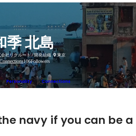
和季 北島
会社リクルート / 開発組織
東京
Connections
106
Followers
Personality
Connections
the navy if you can be a 