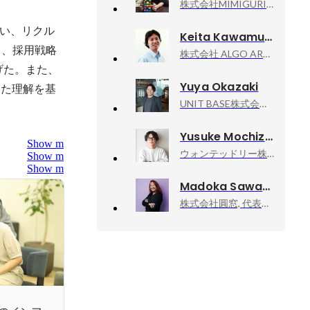
株式会社MIMIGURI, プロダクト事業部
い、リクル
Keita Kawamura
し、採用戦略
株式会社 ALGO ARTIS, ビジネスチーム 製造業グループ ビジネスコンサルタント
げた。また、
Yuya Okazaki
した理解を基
UNIT BASE株式会社, 執行役員 兼 新規事業責任者
Yusuke Mochizuki
Show more
ウォンテッドリー株式会社, Brand Marketing
Show more
Show more
Madoka Sawa
株式会社圓窓, 代表取締役