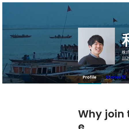
株式
112
Profile
Stories 12
Why join 
e