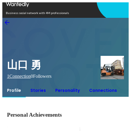
Open in app
Business social network with 4M professionals
山口 勇
1
Connection
0
Followers
Profile
Stories
Personality
Connections
Personal Achievements