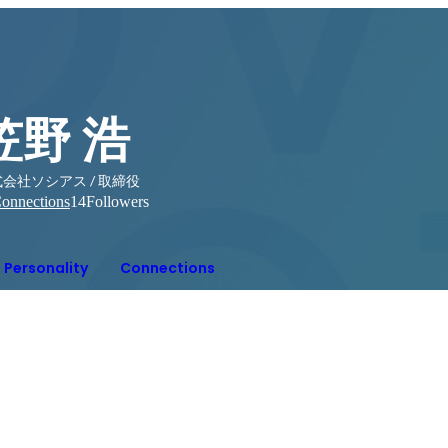
笠野 浩
会社ソシアス / 取締役
onnections
14
Followers
Personality
Connections