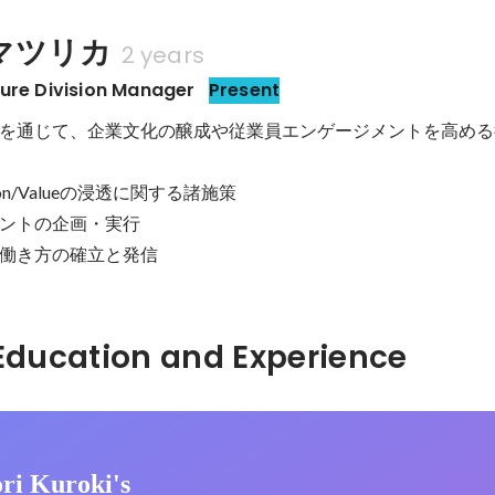
マツリカ
2 years
ure Division Manager
Present
を通じて、企業文化の醸成や従業員エンゲージメントを高める
on/Valueの浸透に関する諸施策

ントの企画・実行

働き方の確立と発信
Hidden: Education and Experience	
ri Kuroki's