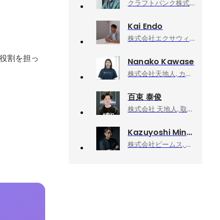
クラフトバンク株式会社, エンジニア
Kai Endo
株式会社エクサウィザーズ, 新卒採用 兼 新規サービス企画
役割を担っ
Nanako Kawase
株式会社天地人, カルチャー＆リレーションズ部
百束 泰俊
株式会社 天地人, 取締役副社長／CSTO：Cheif Satellite Technology Officer
Kazuyoshi Minamimagoe
株式会社ビームス, ディレクターズルーム エグゼクティブディレクター