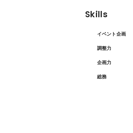
Skills
イベント企画
調整力
企画力
総務