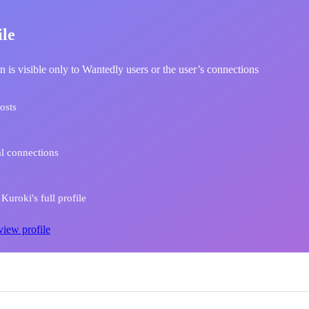
ile
n is visible only to Wantedly users or the user’s connections
osts
l connections
Kuroki's full profile
view profile