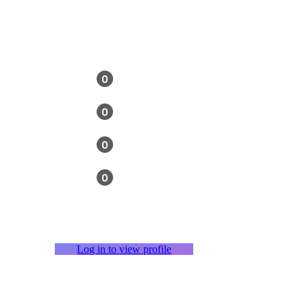
0
0
0
0
Log in to view profile