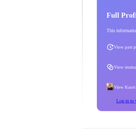
Full Prof
This informatio
View past p
View mutua
View Kaori 
Log in to 