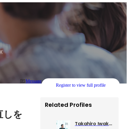
区
Message
Register to view full profile
Related Profiles
直しを
Takahiro Iwakami