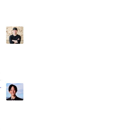
チ
ノ
。
わ