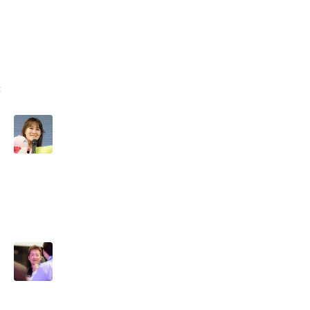
か
ハ
》
と