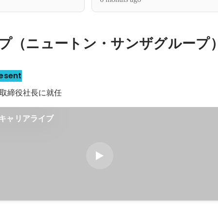
者インタビュー》
ンプリ受賞者インタビュー》
ープ（ニュートン・サンザグループ
esent
取締役社長に就任
キャリアライブ