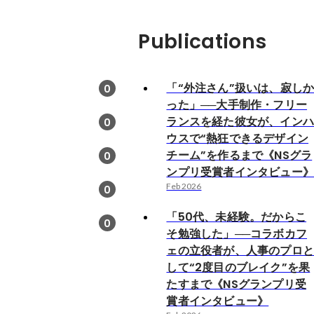
Publications
「“外注さん”扱いは、寂し
0
った」──大手制作・フリー
ランスを経た彼女が、イン
0
ウスで“熱狂できるデザイン
チーム”を作るまで《NSグラ
0
ンプリ受賞者インタビュー
Feb 2026
0
「50代、未経験。だからこ
0
そ勉強した」──コラボカフ
ェの立役者が、人事のプロ
して“2度目のブレイク”を果
たすまで《NSグランプリ受
賞者インタビュー》