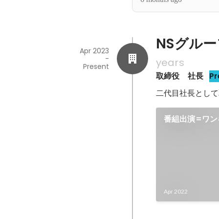
《NSグランプリ受賞
NSグル
Apr 2023
-
years
Present
取締役　社長
Pr
二代目社長として
番組出演=ワン
Apr 2022