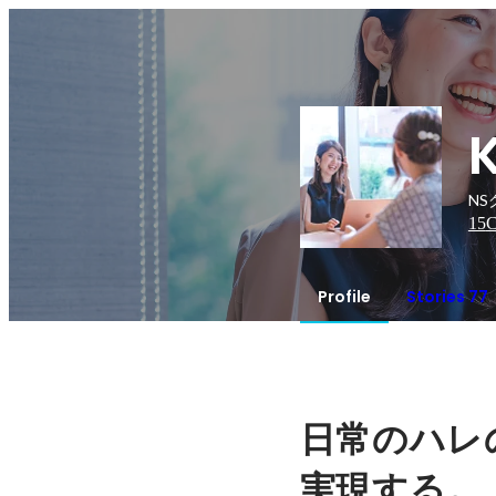
N
15
C
Profile
Stories 77
日常のハレ
。
実現する