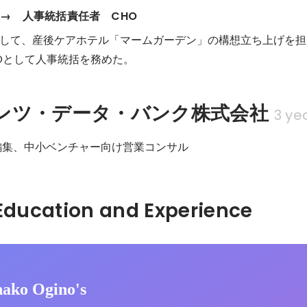
→　人事統括責任者　CHO
して、産後ケアホテル「マームガーデン」の構想立ち上げを担
Oとして人事統括を務めた。
ンツ・データ・バンク株式会社
3 ye
編集、中小ベンチャー向け営業コンサル
Hidden: Education and Experience	
ako Ogino's