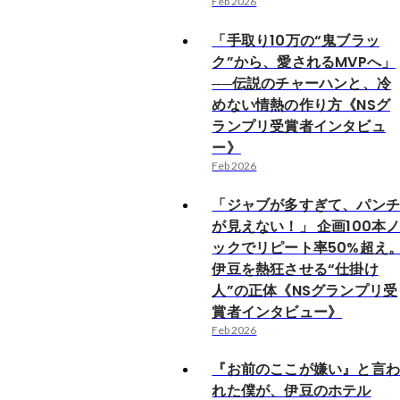
Feb 2026
「手取り10万の“鬼ブラッ
ク”から、愛されるMVPへ」
──伝説のチャーハンと、冷
めない情熱の作り方《NSグ
ランプリ受賞者インタビュ
ー》
Feb 2026
「ジャブが多すぎて、パン
が見えない！」 企画100本
ックでリピート率50%超え
伊豆を熱狂させる“仕掛け
人”の正体《NSグランプリ受
賞者インタビュー》
Feb 2026
『お前のここが嫌い』と言
れた僕が、伊豆のホテル