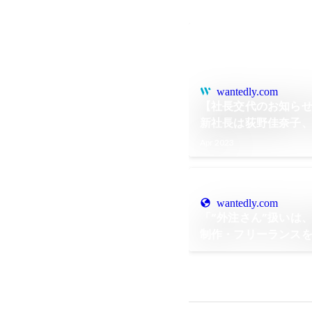
wantedly.com
【社長交代のお知ら
新社長は荻野佳奈子
Apr 2023
wantedly.com
「“外注さん”扱いは
制作・フリーランス
ウスで“熱狂できるデ
まで《NSグランプリ