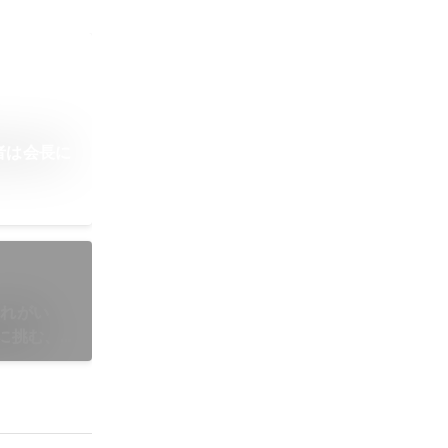
者は会長に
これがい
に挑む、
賞者インタ