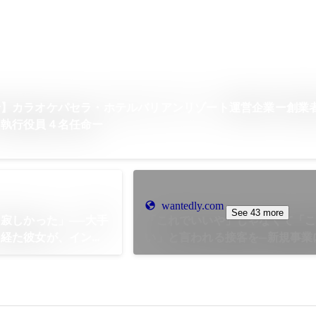
せ】カラオケパセラ・ホテルバリアンリゾート運営企業ー創業
、執行役員４名任命ー
wantedly.com
See 43 more
、寂しかった」──大手
「これでいいや」じゃなくて「
を経た彼女が、インハ
い」と言われる接客を─新規事業
ザインチーム”を作る
豊島 成の野心《NSグランプリ受
受賞者インタビュー》
ビュー》