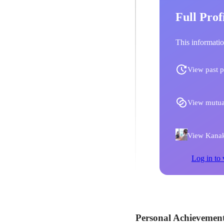
Full Prof
This informatio
View past p
View mutua
View Kanako
Log in to 
Personal Achievemen