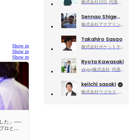
株式会社GIG, 代表取締役
Sennao Shigemori
株式会社アクアリング, 代表取締役社長 Producer
Takahiro Sasao
Show more
株式会社ポケットチェンジ, インテグレーション・サクセス・エンジニア
Show more
Show more
Ryota Kawasaki
skyny株式会社, 代表取締役
keiichi sasaki
株式会社ウゴカス, 代表取締役
した」──
プロとし
で《NSグラ