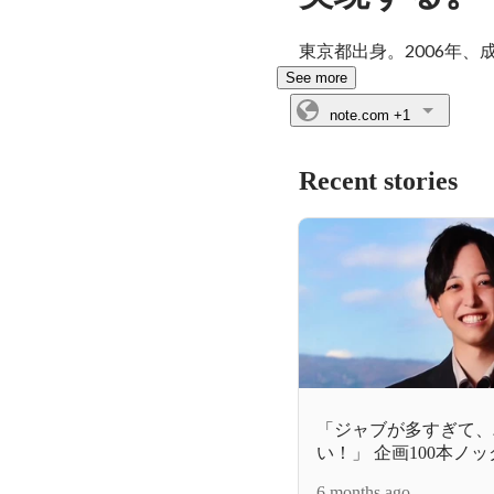
東京都出身。2006年
See more
note.com
+1
Recent stories
「ジャブが多すぎて、
い！」 企画100本ノ
え。伊豆を熱狂させる
6 months ago