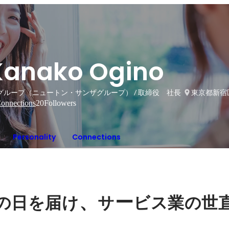
Kanako Ogino
Sグループ（ニュートン・サンザグループ） / 取締役 社長
東京都新宿
onnections
20
Followers
Personality
Connections
、
ー
の日を届け
サ
ビス業の世