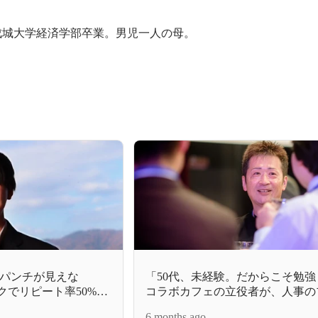
、成城大学経済学部卒業。男児一人の母。
パンチが見えな
「50代、未経験。だからこそ勉強
ックでリピート率50%超
コラボカフェの立役者が、人事の
“仕掛け人”の正体
て“2度目のブレイク”を果たすま
6 months ago