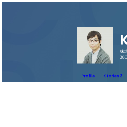
株式
38
C
Profile
Stories 3