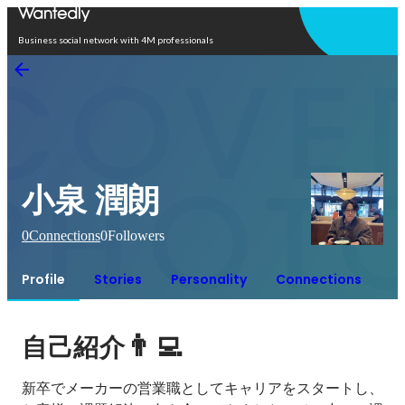
Open in app
Business social network with 4M professionals
小泉 潤朗
0
Connections
0
Followers
Profile
Stories
Personality
Connections
👨‍💻
自己紹介
新卒でメーカーの営業職としてキャリアをスタートし、