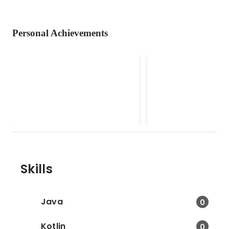
Personal Achievements
【個人開発】16タイプガチャ
【個人開発】Anima
自分のMBTIタイプに縛られず、
吹奏楽楽曲の検索に特
なりたい自分になるために別のタ
Webアプリ「Animat
イプの行動パターンや思考方法を
しました。 高校時代に吹奏楽部に
Jan 2026
Dec 2022
-
Feb 2023
クエスト形式で体験することがで
所属しており、初心者
きる
楽曲をインターネット
も思い通りの楽曲を探
きず、苦労した経験が
うに困っている学生の
Skills
たいと思い作成しまし
Java
0
Kotlin
0