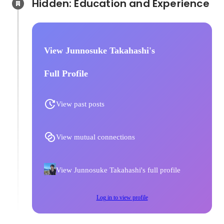
Hidden: Education and Experience	
View Junnosuke Takahashi's
Full Profile
View past posts
View mutual connections
View Junnosuke Takahashi's full profile
Log in to view profile