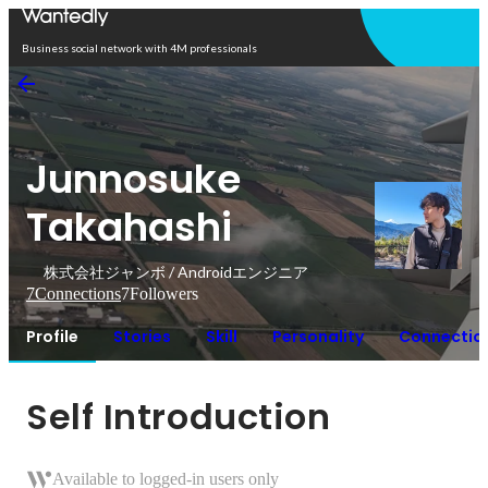
Open in app
Business social network with 4M professionals
Junnosuke
Takahashi
株式会社ジャンボ / Androidエンジニア
7
Connections
7
Followers
Profile
Stories
Skill
Personality
Connectio
Self Introduction
Available to logged-in users only