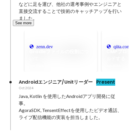
などに足を運び、他社の選考事例やエンジニアと
直接交流することで技術のキャッチアップを行い
ました。
See more
zenn.dev
qiita.com
Gradleファイルの役割につ
CMPプロ
いて
ルドする
Jun 2026
Jan 2026
Androidエンジニア/Unitリーダー
Present
Oct 2024
Java, Kotlin を使用したAndroidアプリ開発に従
事。

AgoraSDK, TensentEffectを使用したビデオ通話、
ライブ配信機能の実装を担当しました。