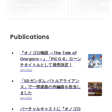
of Onogoro～』「PICO
アンス」で一部楽
4」ローンチタイトルとして
を担当しました
Sep 2022
Sep 2022
発売決定！
Publications
『オノゴロ物語 ～The Tale of
Onogoro～』「PICO 4」ローン
チタイトルとして発売決定！
Sep 2022
「SDガンダム バトルアライアン
ス」で一部楽曲の作編曲を担当し
ました
Sep 2022
バーチャルキャストに『オノゴロ