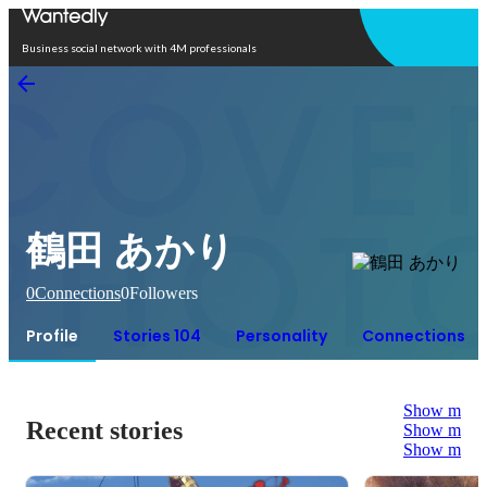
Open in app
Business social network with 4M professionals
鶴田 あかり
0
Connections
0
Followers
Profile
Stories 104
Personality
Connections
Show more
Recent stories
Show more
Show more