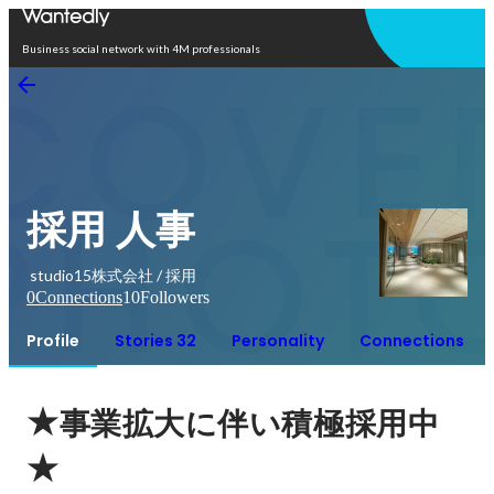
Open in app
Business social network with 4M professionals
採用 人事
studio15株式会社 / 採用
0
Connections
10
Followers
Profile
Stories 32
Personality
Connections
★
事業拡大に伴い積極採用中
★