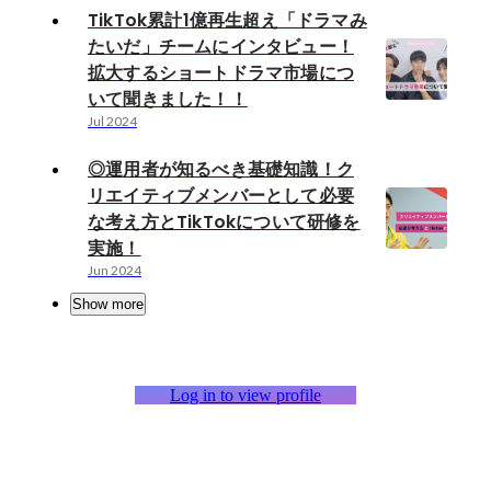
TikTok累計1億再生超え「ドラマみ
たいだ」チームにインタビュー！
拡大するショートドラマ市場につ
いて聞きました！！
Jul 2024
◎運用者が知るべき基礎知識！ク
リエイティブメンバーとして必要
な考え方とTikTokについて研修を
実施！
Jun 2024
Show more
Log in to view profile