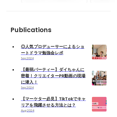
Publications
◎人気プロデューサーによるショ
ートドラマ勉強会レポ
Sep 2024
【最弱パーティー】ダイちゃんに
密着！クリエイターPR動画の現場
に潜入！
Sep 2024
【マーケター必見】TikTokでキャ
リアを飛躍させる方法とは？
Aug 2024