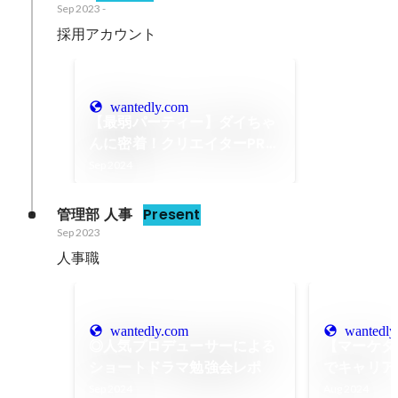
Sep 2023
-
採用アカウント
wantedly.com
【最弱パーティー】ダイちゃ
んに密着！クリエイターPR動
画の現場に潜入！
Sep 2024
管理部 人事
Present
Sep 2023
人事職
wantedly.com
wantedly
◎人気プロデューサーによる
【マーケター
ショートドラマ勉強会レポ
でキャリア
とは？
Sep 2024
Aug 2024