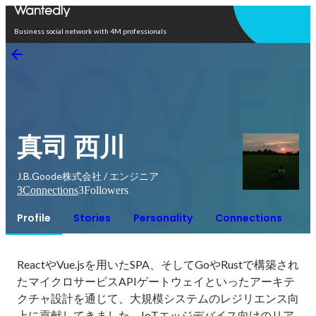
Open in app
Business social network with 4M professionals
真司 西川
J.B.Goode株式会社 / エンジニア
3
Connections
3
Followers
Profile
Stories
Personality
Connections
ReactやVue.jsを用いたSPA、そしてGoやRustで構築され
たマイクロサービスAPIゲートウェイといったアーキテ
クチャ設計を通じて、大規模システムのレジリエンス向
上に貢献してきました。IoTエッジデバイス向けのリア