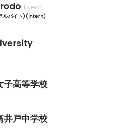
urodo
1 year
バイト)(Intern)
iversity
女子高等学校
高井戸中学校