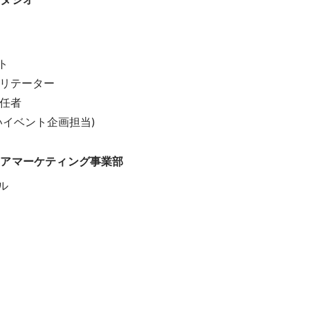


リテーター

任者

いイベント企画担当)
ィアマーケティング事業部
ル