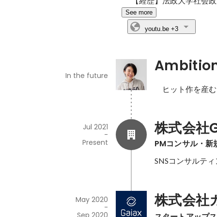
【経歴】法政大学社会政
See more
youtu.be
+3
Ambitio
In the future
　ヒット作を産む
株式会社GE
Jul 2021
-
Present
PMコンサル・新
SNSコンサルテ
株式会社
May 2020
-
Sep 2020
スタートアップ