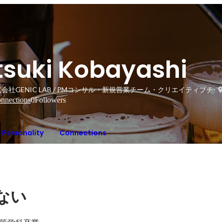
Itsuki Kobayashi
会社GENIC LAB / PMコンサル・新規営業チーム・クリエイティブチー
nnections
0
Followers
Personality
Connections
ない