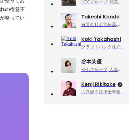
が整ってお
KECグループ, 代表取締役
ぞれの得意不
Takeshi Kondo
が整ってい
有限会社若宮糀屋, 取締役
Koki Takahashi
クラフトバンク株式会社, 執行役員 地域事業本部長
谷本茉優
KECグループ, 人事部採用課：中途・キャリアPSチームリーダー
Kenji Rikitake
力武健次技術士事務所, 所長