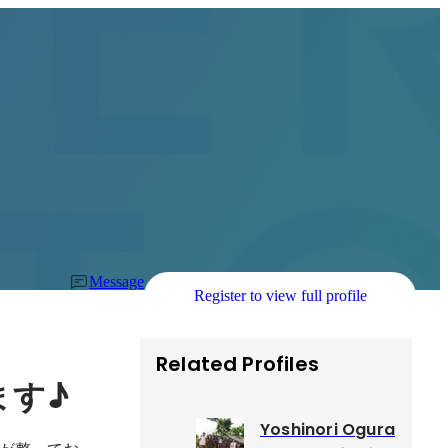
Message
Register to view full profile
Related Profiles
♪
ます
Yoshinori Ogura