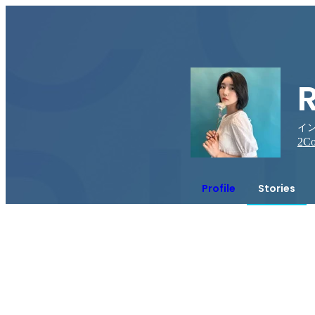
イン
2
Co
Profile
Stories