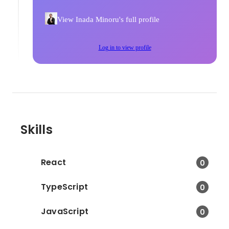
View Inada Minoru's full profile
Log in to view profile
Skills
React
0
TypeScript
0
JavaScript
0