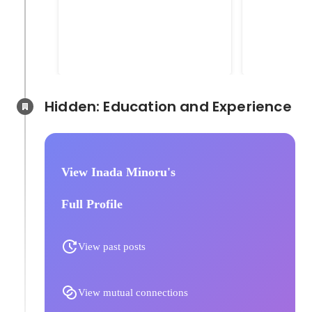
テムの開発
ステムの開
大手電子メーカーの開発部門にて
大手自動車メ
医療研究で使用する顕微鏡のデー
て、生産時の
タをクラウドで保存し、解析する
に超音波によ
Apr 2020
-
Dec 2020
May 2018
-
Mar
システムの開発を担当しました。
ステムの開発
アジャイル開発・スクラムでフロ
にフロント部分に
ント部分（TypeScript +
React.j
Hidden: Education and Experience	
Angular）、バックエンド部分
た。
（C#）、インフラ部分
（Microsoft Azure、Cosmos DB）
などを担当しました。
View Inada Minoru's
Full Profile
View past posts
View mutual connections