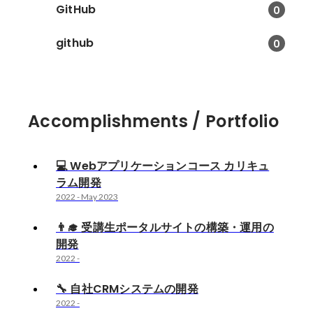
GitHub
0
github
0
Accomplishments / Portfolio
💻 Webアプリケーションコース カリキュ
ラム開発
2022
-
May 2023
👨‍🎓 受講生ポータルサイトの構築・運用の
開発
2022
-
🔧 自社CRMシステムの開発
2022
-