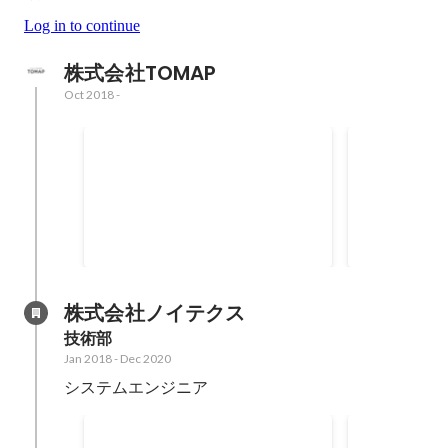
Log in to continue
株式会社TOMAP
Oct 2018
-
💻 Webアプリケーションコ
👨‍🎓 
ース カリキュラム開発
構築・運用
プログラミングスクール Webアプ
プログラミン
リケーションコースのカリキュラ
ータルサイト
ムを設計・構築。現場での実需に
2022
-
May 2023
2022
即した技術選定や実践的なプロジ
ェクトベースの学習を取り入れ、
受講生の実戦力を育成。
株式会社ノイテクス
技術部
Jan 2018
-
Dec 2020
システムエンジニア
🏥医療研究の顕微鏡IoTシス
🚗自動車