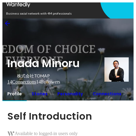
Open in app
Business social network with 4M professionals
Inada Minoru
株式会社TOMAP
14
Connections
14
Followers
Profile
Stories
Personality
Connections
Self Introduction
Available to logged-in users only