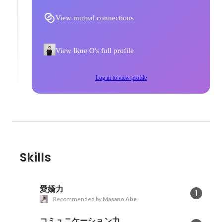
View mutual connections
View Ikue O's full profile
Log in to view profile
Skills
愛嬌力
1
Recommended by
Masano Abe
コミュニケーション力