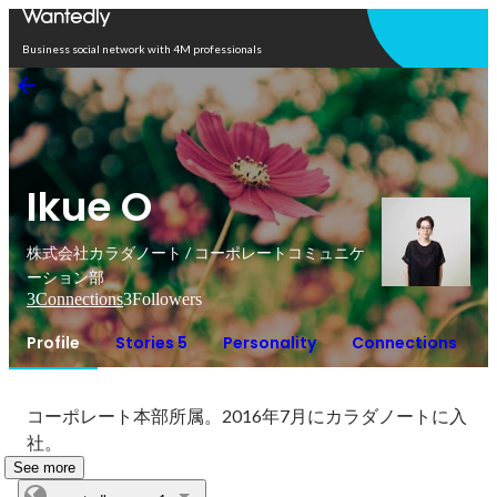
Open in app
Business social network with 4M professionals
Ikue O
株式会社カラダノート / コーポレートコミュニケ
ーション部
3
Connections
3
Followers
Profile
Stories 5
Personality
Connections
コーポレート本部所属。2016年7月にカラダノートに入
社。
See more