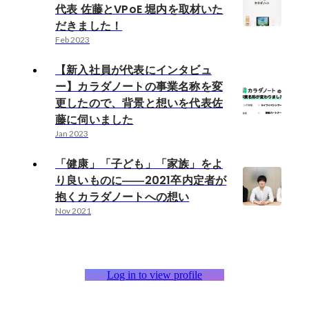
代表 佐藤とVPoE 堀内を取材いた
だきました！
Feb 2023
【新入社員が代表にインタビュ
ー】カラダノートの事業名称を変
更したので、背景と想いを代表佐
藤に伺いました
Jan 2023
「健康」「子ども」「家族」をよ
り良いものに――2021卒内定者が
抱くカラダノートへの想い
Nov 2021
Log in to view profile