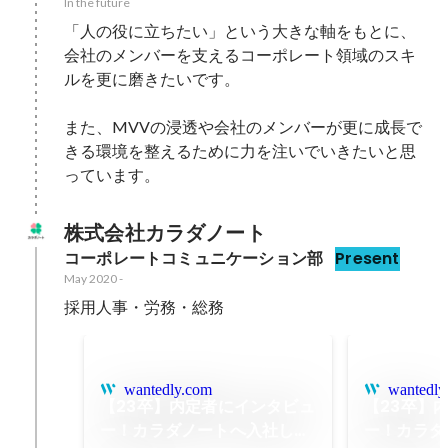
In the future
「人の役に立ちたい」という大きな軸をもとに、
会社のメンバーを支えるコーポレート領域のスキ
ルを更に磨きたいです。

また、MVVの浸透や会社のメンバーが更に成長で
きる環境を整えるために力を注いでいきたいと思
っています。
株式会社カラダノート
コーポレートコミュニケーション部
Present
May 2020
-
採用人事・労務・総務
wantedly.com
wantedly
【23卒】内定者にインタビュ
【23卒】
ー！カラダノートへ入社した
ー！カラダ