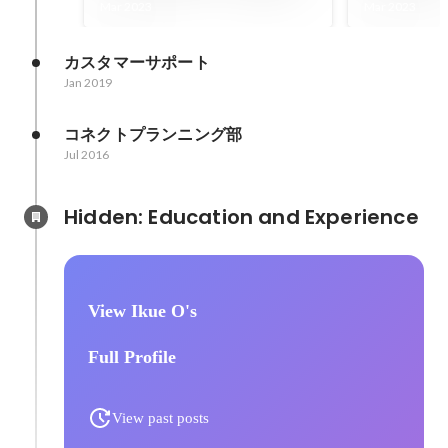
決め手とは？ vol.1
決め手とは？
Mar 2023
Mar 2023
カスタマーサポート
Jan 2019
コネクトプランニング部
Jul 2016
Hidden: Education and Experience	
View Ikue O's
Full Profile
View past posts