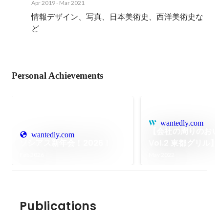
Apr 2019
-
Mar 2021
情報デザイン、写真、日本美術史、西洋美術史な
ど
Personal Achievements
wantedly.com
【会社の周りのお
wantedly.com
ソシアス新年会！2026！
Vol.2 東都グリル
業60年の老舗洋食
Feb 2026
May 2022
Publications