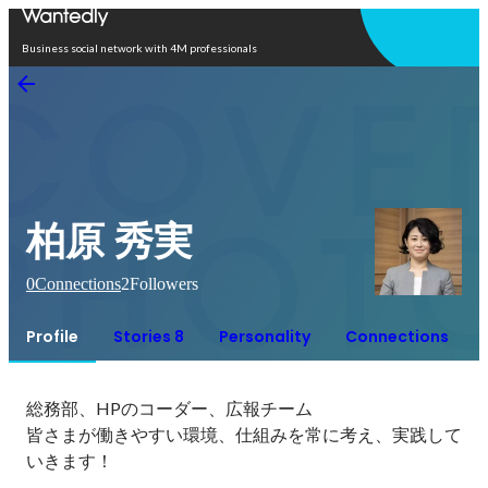
Open in app
Business social network with 4M professionals
柏原 秀実
0
Connections
2
Followers
Profile
Stories 8
Personality
Connections
総務部、HPのコーダー、広報チーム

皆さまが働きやすい環境、仕組みを常に考え、実践して
いきます！