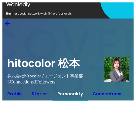
Open in app
Business social network with 4M professionals
hitocolor 松本
株式会社hitocolor / エージェント事業部
3
Connections
3
Followers
Profile
Stories
Personality
Connections