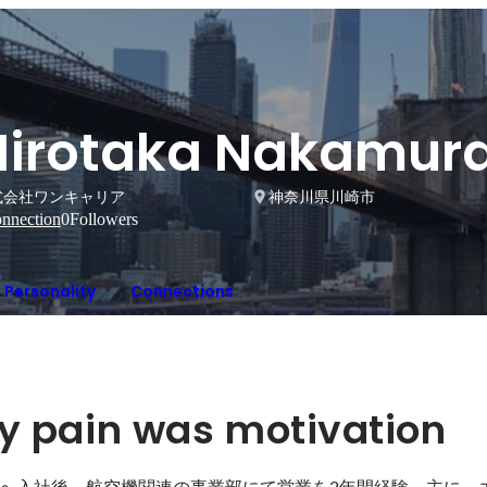
Hirotaka Nakamur
式会社ワンキャリア
神奈川県川崎市
nnection
0
Followers
Personality
Connections
 pain was motivation
へ入社後、航空機関連の事業部にて営業を2年間経験。主に、