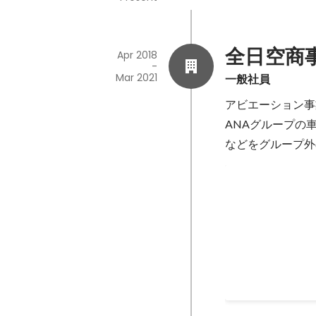
全日空商
Apr 2018
-
Mar 2021
一般社員
アビエーション事
ANAグループの
などをグループ外
ファイナンス
自分の会社の業績
強していた経緯も
読み方を学んでい
らっています。
Jul 2020
-
Nov 2020