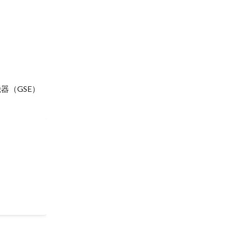
器（GSE）
に会計を勉
財務諸表の
発表しても