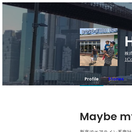
株
1
Co
Profile
Stories
Maybe my
新卒でエアライン系商社