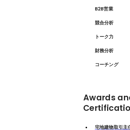
B2B営業
競合分析
トーク力
財務分析
コーチング
Awards an
Certificati
宅地建物取引主