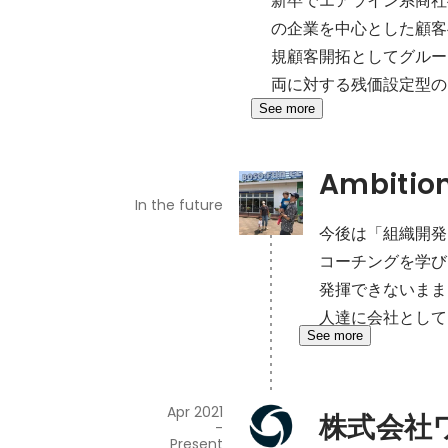
の企業を中心とした顧客
規顧客開拓としてグルー
両に対する残価設定型の
See more
Ambitio
In the future
今後は「組織開発
コーチングを学び
発揮できないまま
人達に会社として
See more
Apr 2021
株式会社
-
Present