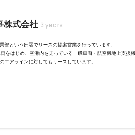
事株式会社
3 years
業部という部署でリースの提案営業を行っています。

車両をはじめ、空港内を走っている一般車両・航空機地上支援機
のエアラインに対してもリースしています。
勉強会
って重要だよね？というところから同期と2人で始めました。 大学時代
あり、「世の中の会社の財務諸表分析ができるようになる！」を目標に
ます。その後は実際に業界を決め、参加メンバーで個々に分析し全体に