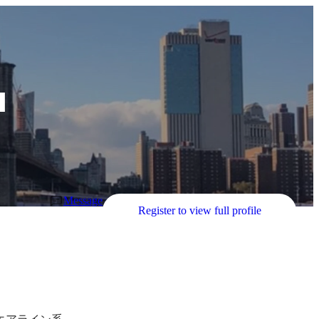
a
Message
Register to view full profile
エアライン系