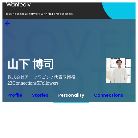
Open in app
Business social network with 4M professionals
山下 博司
株式会社アーツワゴン / 代表取締役
23
Connections
5
Followers
Profile
Stories
Personality
Connections