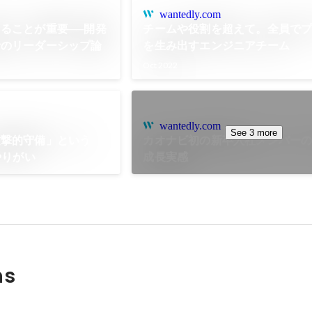
wantedly.com
ることが重要──開発
チームや役割を超えて。全員で
音のリーダーシップ論
を生み出すエンジニアチーム
Oct 2022
wantedly.com
See 3 more
攻撃的守備」という
カオナビ初の新卒入社メンバーの
やりがい
成長実感
ns