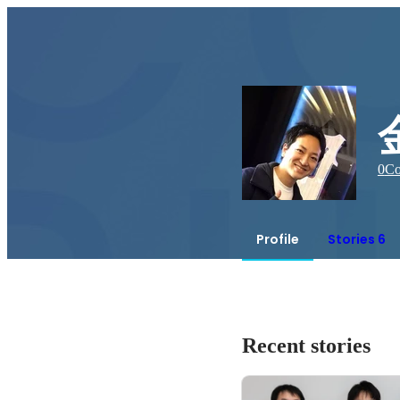
0
Co
Profile
Stories 6
Recent stories