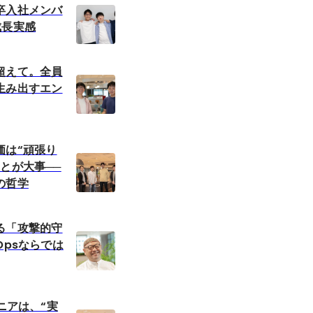
卒入社メンバ
成長実感
超えて。全員
生み出すエン
価は“頑張り
とが大事──
の哲学
る「攻撃的守
Opsならでは
ジニアは、“実