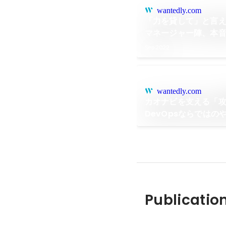
wantedly.com
「力を貸して」と言え
マネージャー陣、本
Sep 2022
wantedly.com
カオナビを支える「
DevOpsならではの
Publicatio