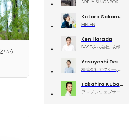
ABEJA SINGAPORE PTE, Managing Director & CEO
Kotaro Sakamoto
MELEN
Ken Harada
BASE株式会社, 取締役CFO
という
Yasuyoshi Daikuhara
株式会社ガクシー, 取締役CMO
Takahiro Kubo
アマゾンウェブサービスジャパン合同会社, Developer Relations Machine Learning