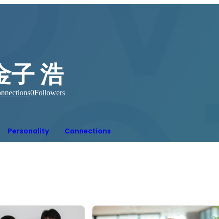
金子 浩
nnections
0
Followers
Personality
Connections