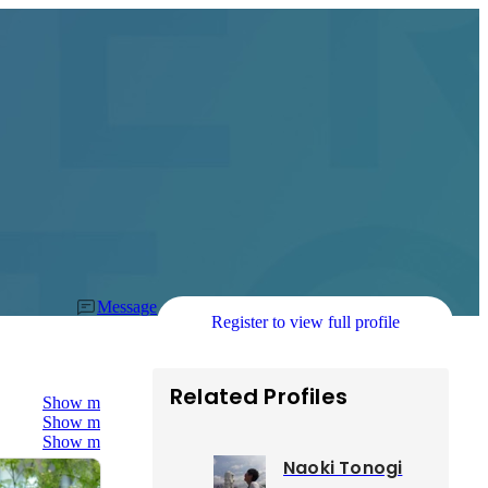
Message
Register to view full profile
Related Profiles
Show more
Show more
Show more
Naoki Tonogi