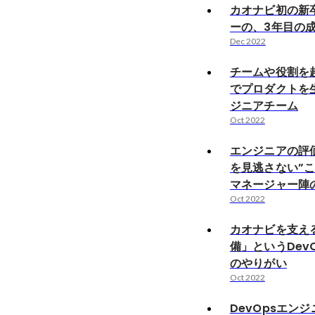
カオナビ初の新
ーの、3年目の
Dec 2022
チームや役割を
でプロダクトを
ジニアチーム
Oct 2022
エンジニアの評
を見逃さない”こ
マネージャー陣
Oct 2022
カオナビを支え
備」というDev
のやりがい
Oct 2022
DevOpsエン