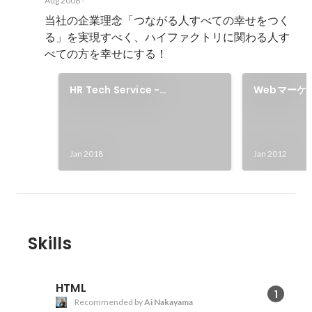
Aug 2006
-
当社の企業理念「つながる人すべての幸せをつく
る」を実現すべく、ハイファクトリに関わる人す
べての方を幸せにする！
HR Tech Service -
Webマーケ
JOBRIDE®（ジョブリッジ）
ス「ウェブ
Jan 2018
Jan 2012
Skills
HTML
1
Recommended by
Ai Nakayama