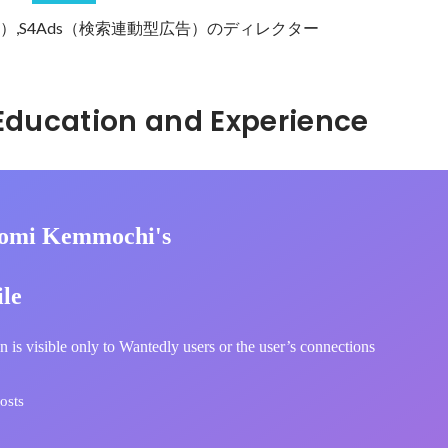
）,S4Ads（検索連動型広告）のディレクター
Hidden: Education and Experience	
romi Kemmochi's
ile
n is visible only to Wantedly users or the user’s connections
osts