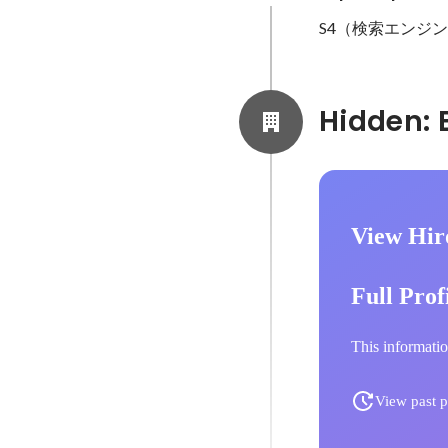
S4（検索エンジン
View Hi
Full Prof
This informatio
View past p