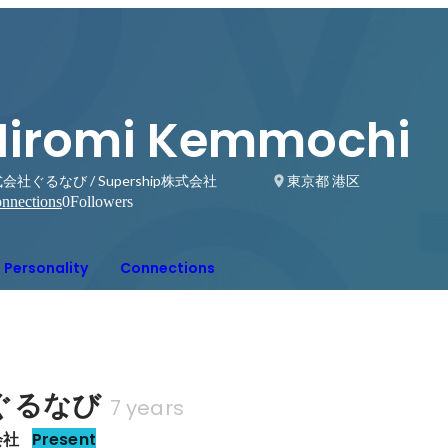
Hiromi Kemmochi
会社ぐるなび / Supership株式会社
東京都 港区
nnections
0
Followers
Personality
Connections
ぐるなび
7 years
会社
Present