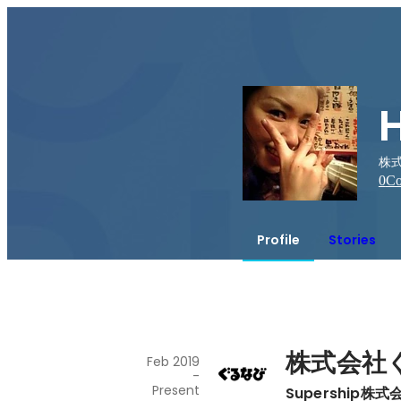
株式
0
Co
Profile
Stories
株式会社
Feb 2019
-
Present
Supership株式