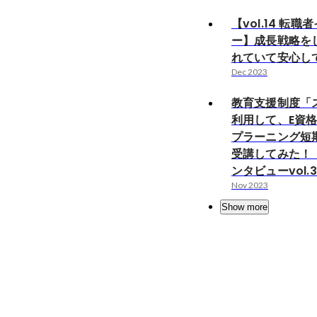
【vol.14 転
ー】成長戦略を
れていて安心し
Dec 2023
教育支援制度「
利用して、E資
プラーニング短
受講してみた！
ンタビューvol.
Nov 2023
Show more