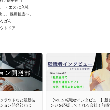
/ 採用担当

ー・エス に入社

験し、採用担当へ。

ろばん

ウトドア
大クラウドなど最新技
【vol.15 転職者インタビュー】
ション開発部とは
ンジを応援してくれる会社！前職