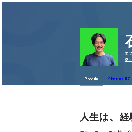
エス
8
Co
Profile
Stories 67
、
人生は
経