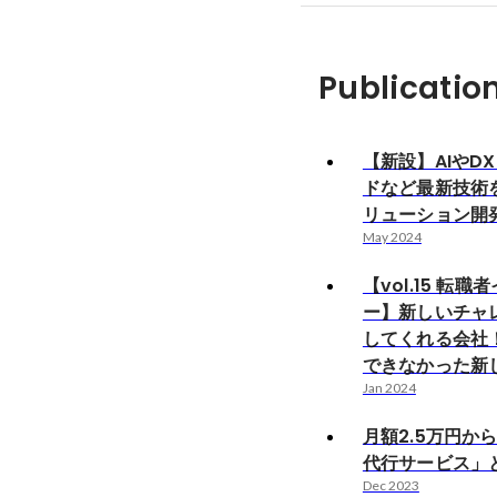
Publicatio
【新設】AIやD
ドなど最新技術
リューション開
May 2024
【vol.15 転
ー】新しいチャ
してくれる会社
できなかった新
Jan 2024
月額2.5万円か
代行サービス」
Dec 2023