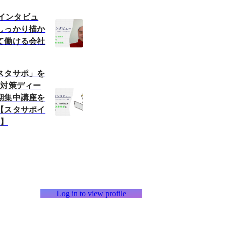
職者インタビュ
しっかり描か
て働ける会社
スタサポ」を
格対策ディー
期集中講座を
【スタサポイ
3】
Log in to view profile