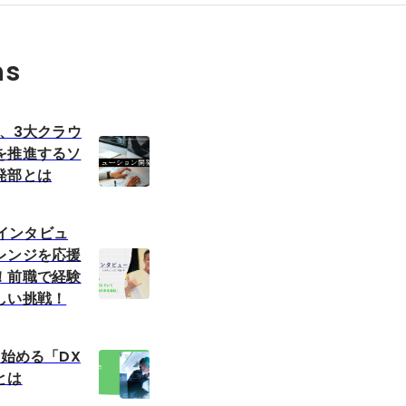
ns
X、3大クラウ
を推進するソ
発部とは
職者インタビュ
レンジを応援
！前職で経験
しい挑戦！
ら始める「DX
とは