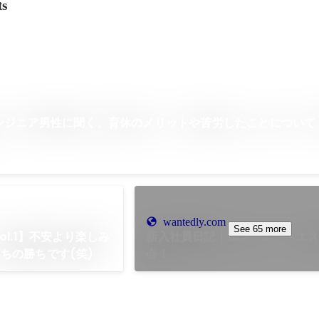
ts
ンジニア男性に聞く、育休のメリットや苦労したことについて 
wantedly.com
See 65 more
ol.1】不安より楽しみ
新入社員日記｜エス・エー・エ
ちの勝ちです(笑)
会！