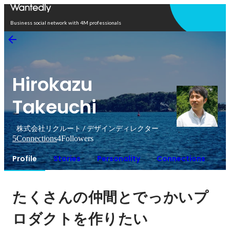
Open in app
Business social network with 4M professionals
Hirokazu
Takeuchi
株式会社リクルート / デザインディレクター
5
Connections
4
Followers
Profile
Stories
Personality
Connections
たくさんの仲間とでっかいプ
ロダクトを作りたい