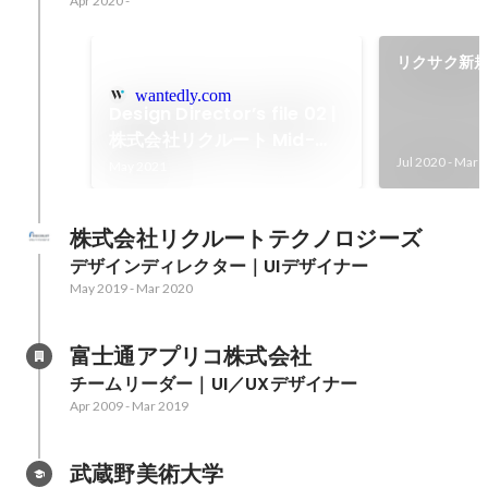
Apr 2020
-
リクサク新
ザイン支援
wantedly.com
Design Director’s file 02 |
株式会社リクルート Mid-
career
Jul 2020
-
Mar 
May 2021
株式会社リクルートテクノロジーズ
デザインディレクター｜UIデザイナー
May 2019
-
Mar 2020
富士通アプリコ株式会社
チームリーダー｜UI／UXデザイナー
Apr 2009
-
Mar 2019
武蔵野美術大学