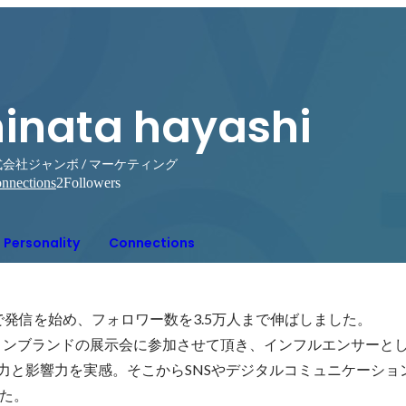
hinata hayashi
会社ジャンボ / マーケティング
nnections
2
Followers
Personality
Connections
amで発信を始め、フォロワー数を3.5万人まで伸ばしました。

ョンブランドの展示会に参加させて頂き、インフルエンサーと
信力と影響力を実感。そこからSNSやデジタルコミュニケーショ
た。