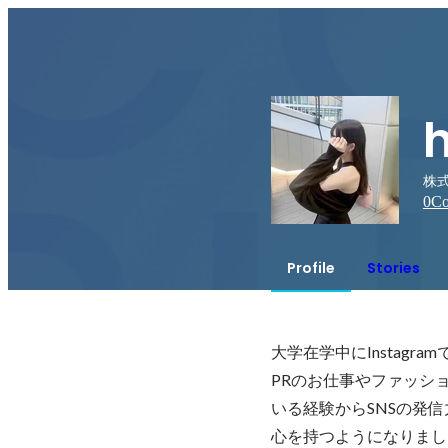
株式
0
Co
Profile
Stories
大学在学中にInstagr
PRのお仕事やファッシ
いる経験からSNSの発
心を持つようになりまし