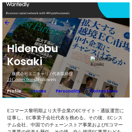
Open in app
Business social network with 4M professionals
Hidenobu
Kosaki
株式会社エニキャリ / 代表取締役
21
Connections
2
Followers
Profile
Stories
Personality
Connections
Eコマース黎明期より大手企業のECサイト・通販運営に
従事し、EC事業子会社代表を務める。その後、ECシス
テム会社、中国でのチェーンストア事業およびEコマー
ス事業の代表を歴任。その後、自ら越境EC事業などを