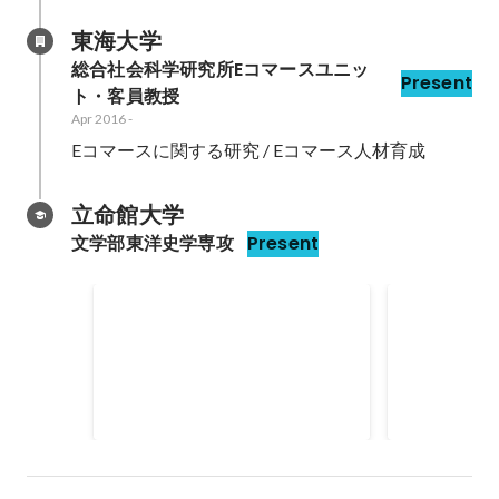
東海大学
総合社会科学研究所Eコマースユニッ
Present
ト・客員教授
Apr 2016
-
Eコマースに関する研究 / Eコマース人材育成
立命館大学
文学部東洋史学専攻
Present
COREDOシェアステデリバリ
中国自由貿
ー
たO2O越
JECCICA
Jan 2021
-
Mar 2021
Eコマースコ
http://jeccica
Jan 2017