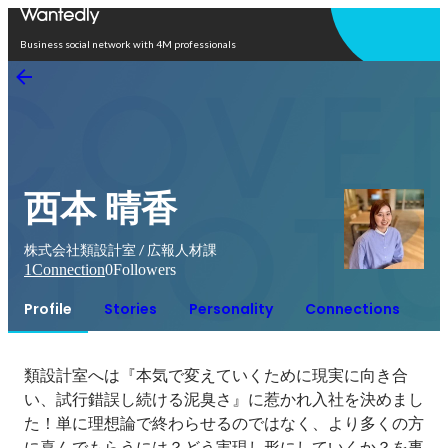
Open in app
Business social network with 4M professionals
西本 晴香
株式会社類設計室 / 広報人材課
1
Connection
0
Followers
Profile
Stories
Personality
Connections
類設計室へは『本気で変えていくために現実に向き合
い、試行錯誤し続ける泥臭さ』に惹かれ入社を決めまし
た！単に理想論で終わらせるのではなく、より多くの方
に喜んでもらうには？どう実現し形にしていくか？を事