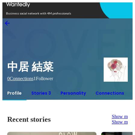
Open in app
Business social network with 4M professionals
中居 結菜
0
Connections
1
Follower
Profile
Stories 3
Personality
Connections
Show more
Recent stories
Show more