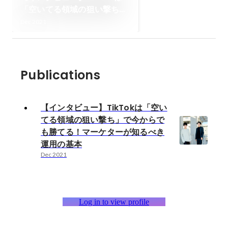
「空いてる領域の狙い撃ち」
で今からでも勝てる！マーケ
Dec 2021
ターが知るべき運用の基本
Publications
【インタビュー】TikTokは「空い
てる領域の狙い撃ち」で今からで
も勝てる！マーケターが知るべき
運用の基本
Dec 2021
Log in to view profile