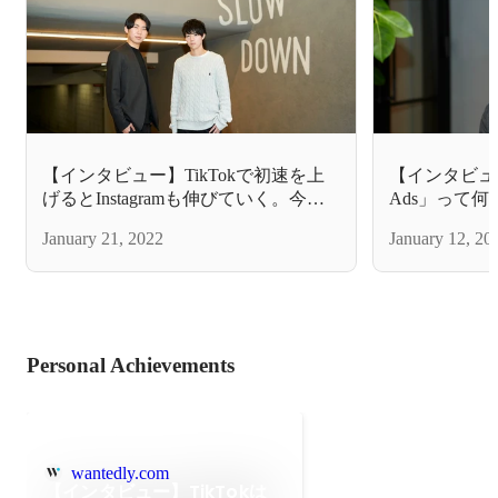
【インタビュー】TikTokで初速を上
【インタビュー
げるとInstagramも伸びていく。今の
Ads」って
SNSマーケは「掛け合わせ」が超重
ぶTikTok
January 21, 2022
January 12, 20
要
Personal Achievements
wantedly.com
【インタビュー】TikTokは