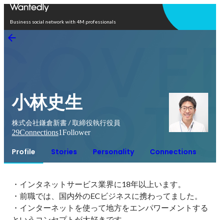
Open in app
Business social network with 4M professionals
小林史生
株式会社鎌倉新書 / 取締役執行役員
29
Connections
1
Follower
Profile
Stories
Personality
Connections
・インタネットサービス業界に18年以上います。

・前職では、国内外のECビジネスに携わってました。

・インターネットを使って地方をエンパワーメントする
というコンセプトが大好きです。
