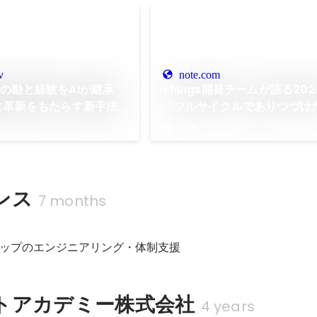
v
note.com
の勘と経験をAIが継承
Things開発チームが語る20
に革新をもたらす新手法 -
「フルサイクルでありつづけ
富士通研究所の技術ブログ
Interview #05 森田秀幸
Jan 2024
リングマネージャー）｜Thin
ンス
7 months
ップのエンジニアリング・体制支援
トアカデミー株式会社
4 years