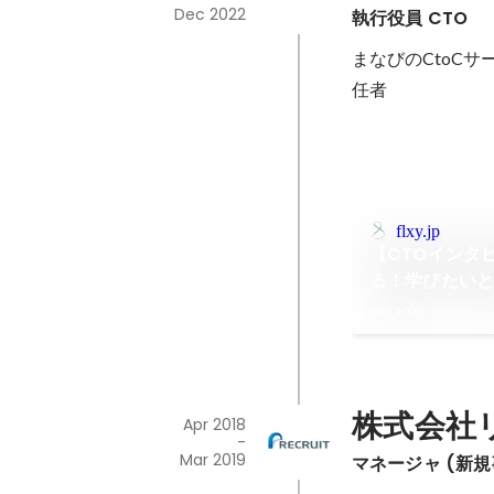
Dec 2022
執行役員 CTO
まなびのCtoC
任者
flxy.jp
【CTOインタ
る！学びたい
アカ」の楽し
Feb 2020
化とは――ス
社・森田秀幸さん
ー）
株式会社
Apr 2018
-
Mar 2019
マネージャ (新