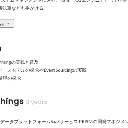
書籍執筆なども手がける。
+4
n
grammingの実践と普及

スモデルの探求やEvent Sourcingの実践

ming環境の探求
ings
3 years
データプラットフォームSaaSサービス PRISMの開発マネジメ