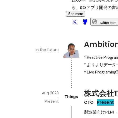
ら、iOSアプリ開発の
See more
twitter.com
Ambitio
In the future
* Reactive Pro
* よりよりデータベー
* Live Progra
株式会社Th
Aug 2023
-
Present
CTO
Present
製造業向けPLM・