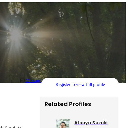
Message
Register to view full profile
Related Profiles
Atsuya Suzuki
事するかたわ