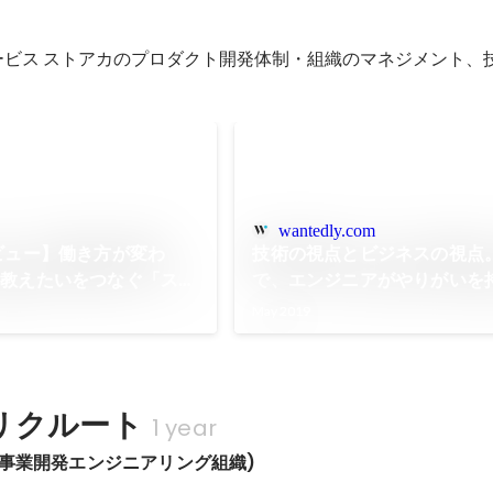
サービス ストアカのプロダクト開発体制・組織のマネジメント、
wantedly.com
ビュー】働き方が変わ
技術の視点とビジネスの視点
と教えたいをつなぐ「スト
で、エンジニアがやりがいを
さを実現するエンジニア文
ビス開発に携われる環境を創
May 2019
トリートアカデミー株式会
 | FLEXY（フレキシ
リクルート
1 year
規事業開発エンジニアリング組織)