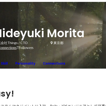
Hideyuki Morita
会社Things / CTO
東京都
onnections
7
Followers
Skill
Personality
Connections
asy!
システムマネジメントに入社。Rails・iOSエンジニアとして従