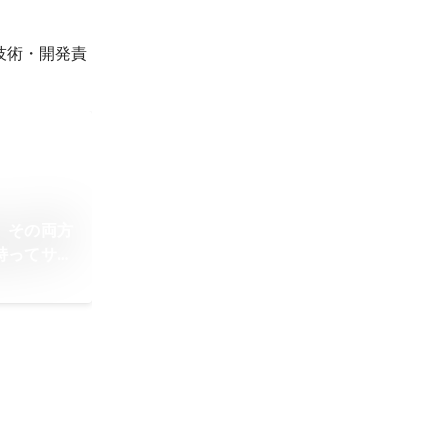
技術・開発責
。その両方
持ってサー
りたい。