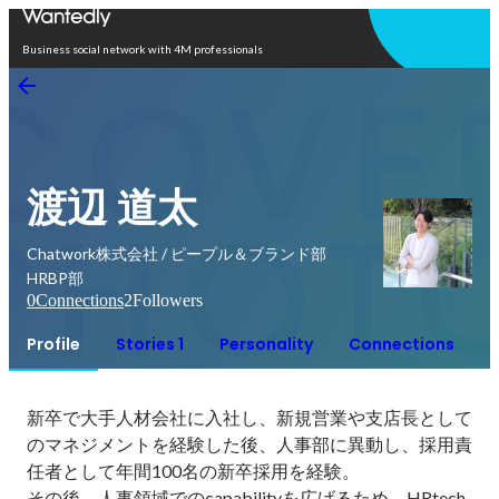
Open in app
Business social network with 4M professionals
渡辺 道太
Chatwork株式会社 / ピープル＆ブランド部
HRBP部
0
Connections
2
Followers
Profile
Stories 1
Personality
Connections
新卒で大手人材会社に入社し、新規営業や支店長として
のマネジメントを経験した後、人事部に異動し、採用責
任者として年間100名の新卒採用を経験。

その後、人事領域でのcapabilityを広げるため、HRtech