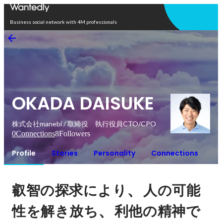
Open in app
Business social network with 4M professionals
OKADA DAISUKE
株式会社manebi / 取締役 執行役員CTO/CPO
0
Connections
8
Followers
Profile
Stories
Personality
Connections
、
叡智の探求により
人の可能
、
性を解き放ち
利他の精神で