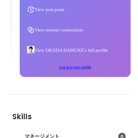
View past posts
View mutual connections
View OKADA DAISUKE's full profile
Log in to view profile
Skills
マネージメント
0