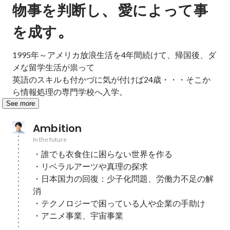
、
物事を判断し
愛によって事
。
を成す
1995年～アメリカ放浪生活を4年間続けて、帰国後、ダ
メな留学生活が祟って

英語のスキルも付かづに気が付けば24歳・・・そこか
ら情報処理の専門学校へ入学。
See more
Ambition
In the future
・誰でも衣食住に困らない世界を作る

・リベラルアーツや真理の探求

・日本国力の回復：少子化問題、労働力不足の解
消

・テクノロジーで困っている人や企業の手助け

・アニメ事業、宇宙事業