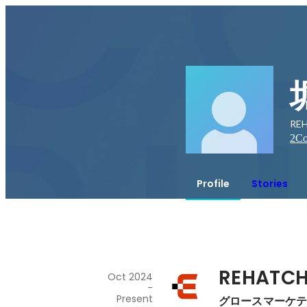
RE
2
Co
Profile
Stories
REHAT
Oct 2024
-
Present
グロースマーケ