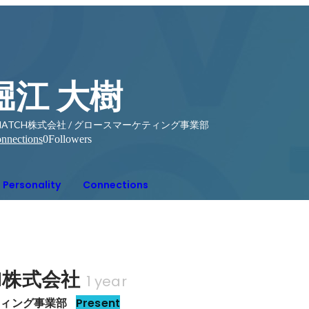
堀江 大樹
HATCH株式会社 / グロースマーケティング事業部
nnections
0
Followers
Personality
Connections
CH株式会社
1 year
ティング事業部
Present