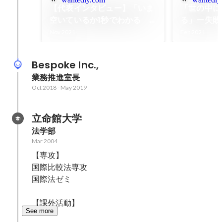
【代表インタビュー】「いま
「世の中に
空いているか1秒でわかる
る」ー失敗
優しい世界」を目指して
ンジできる組
Nov 2021
Feb 2021
社バカン
Bespoke Inc.,
業務推進室長
Oct 2018
-
May 2019
立命館大学
法学部
Mar 2004
【専攻】

国際比較法専攻

国際法ゼミ

See more