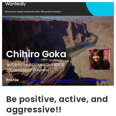
Open in app
Business social network with 4M professionals
Chihiro Goka
株式会社I-ne (BOTANIST) / HR本部
30
Connections
8
Followers
Profile
Stories 4
Personality
Connections
Be positive, active, and 
aggressive!!