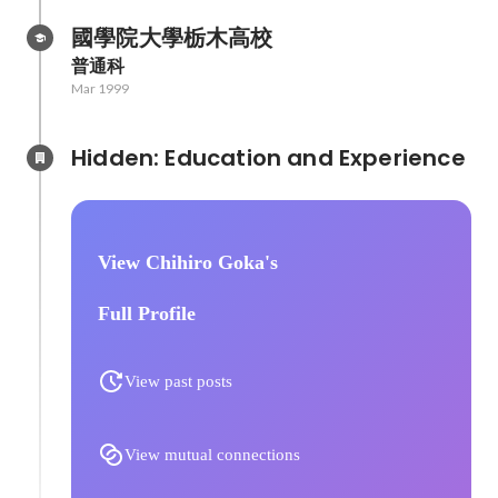
國學院大學栃木高校
普通科
Mar 1999
Hidden: Education and Experience	
View Chihiro Goka's
Full Profile
View past posts
View mutual connections