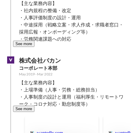
【主な業務内容】

・社内規程の整備・改定

・人事評価制度の設計・運用

・中途採用（戦略立案・求人作成・求職者窓口・
採用広報・オンボーディング等）

・労務関連課題への対応
See more
株式会社バカン
コーポレート本部
May 2019
-
Mar 2022
【主な業務内容】

・上場準備（人事・労務・総務担当）

・人事制度の設計と運用（福利厚生・リモートワ
ーク・コロナ対応・勤怠制度等）
See more
wantedly.com
wantedly