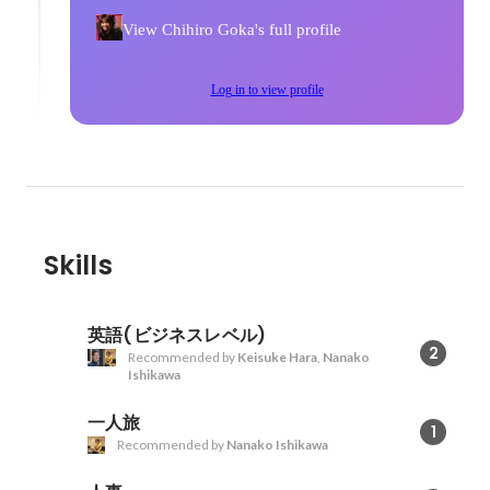
View Chihiro Goka's full profile
Log in to view profile
Skills
英語(ビジネスレベル)
2
Recommended by
Keisuke Hara
,
Nanako
Ishikawa
一人旅
1
Recommended by
Nanako Ishikawa