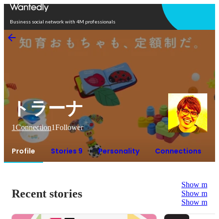
Open in app
Business social network with 4M professionals
トラーナ
1
Connection
1
Follower
Profile
Stories 9
Personality
Connections
Show more
Recent stories
Show more
Show more