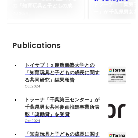
トラーナ「千葉第
の「知育玩具と子どもの成長
ー」が千葉県男女
に関する共同研究」結果報告
Oct 2024
進事業所表彰「奨
賞
Publications
トイサブ！ｘ慶應義塾大学との
「知育玩具と子どもの成長に関す
る共同研究」結果報告
Oct 2024
トラーナ「千葉第三センター」が
千葉県男女共同参画推進事業所表
彰「奨励賞」を受賞
Oct 2024
「知育玩具と子どもの成長に関す