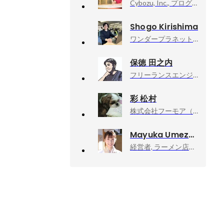
Cybozu, Inc., プログラマ, エンジニア採用
Shogo Kirishima
ワンダープラネット株式会社（WonderPlanet Inc.）, 名古屋スタジオ開発グループ長
保徳 田之内
フリーランスエンジニア, 合同会社ブルーム・エフ
彩 松村
株式会社フーモア（Whomor）, イラスト事業部
Mayuka Umezawa
経営者, ラーメン店店主