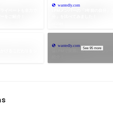
wantedly.com
プライベートも全力で
LPMメンバーの「1年前の自分」
バーをご紹介！
分」を比べてみました！
Jul 2026
wantedly.com
See 95 more
ルにかけるこだわりをシ
💻LPMで実際に使用しているツ
紹介！
ns