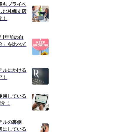
事もプライベ
しむ札幌支店
介！
「1年前の自
分」を比べて
ホテルにかける
ア！
に使用している
紹介！
テルの裏側
切にしている