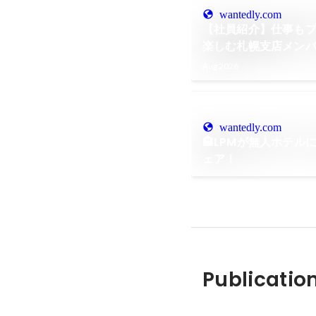
wantedly.com
【社員紹介】仕事も
楽しむ札幌支店メン
Aug 2026
wantedly.com
🏨LPMが無人ホテ
ェア！
Publicatio