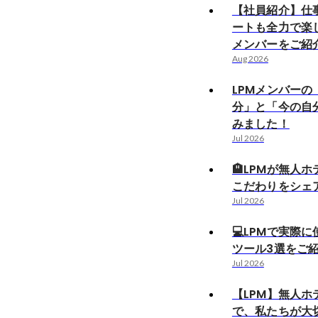
【社員紹介】仕
ートも全力で楽
メンバーをご紹
Aug 2026
LPMメンバーの
分」と「今の自
みました！
Jul 2026
🏨LPMが無人
こだわりをシェ
Jul 2026
💻LPMで実際
ツール3選をご
Jul 2026
【LPM】無人ホ
で、私たちが大