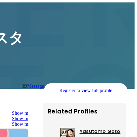
スタ
Message
Register to view full profile
Related Profiles
Show more
Show more
Show more
Yasutomo Goto