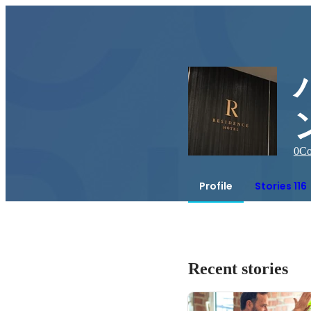
0
Co
Profile
Stories 116
Recent stories