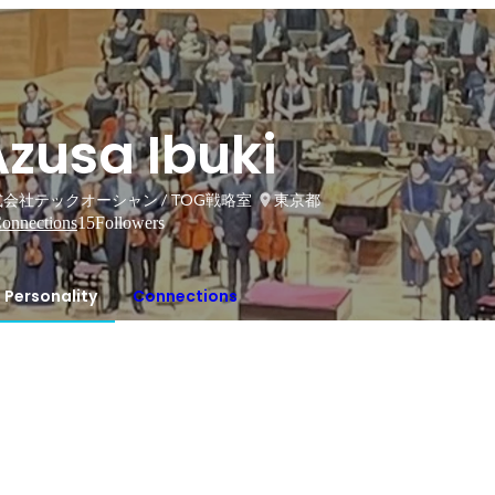
zusa Ibuki
会社テックオーシャン / TOG戦略室
東京都
onnections
15
Followers
Personality
Connections