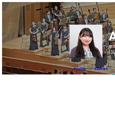
A
株式
15
C
Profile
Stories