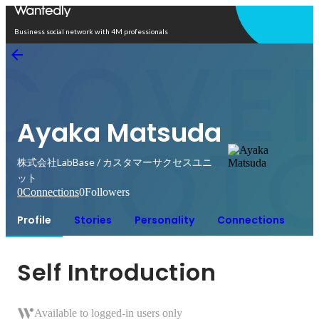
Open in app
Business social network with 4M professionals
Ayaka Matsuda
株式会社LabBase / カスタマーサクセスユニ
ット
0
Connections
0
Followers
Profile
Stories
Personality
Connections
Self Introduction
Available to logged-in users only