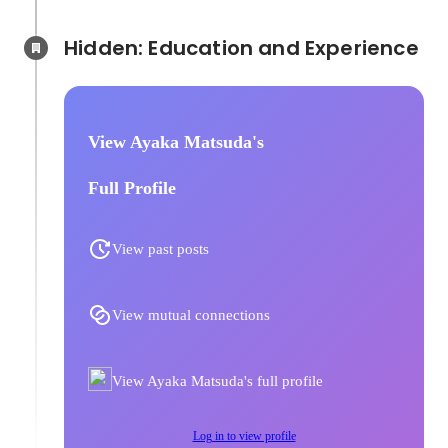
Hidden: Education and Experience	
View Ayaka Matsuda's
Full Profile
View past posts
View mutual connections
View Ayaka Matsuda's full profile
Log in to view profile