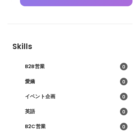
Skills
B2B営業
0
愛嬌
0
イベント企画
0
英語
0
B2C営業
0