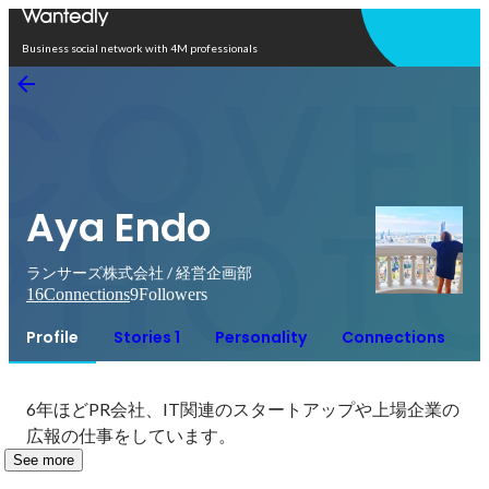
Open in app
Business social network with 4M professionals
Aya Endo
ランサーズ株式会社 / 経営企画部
16
Connections
9
Followers
Profile
Stories 1
Personality
Connections
6年ほどPR会社、IT関連のスタートアップや上場企業の
広報の仕事をしています。
See more