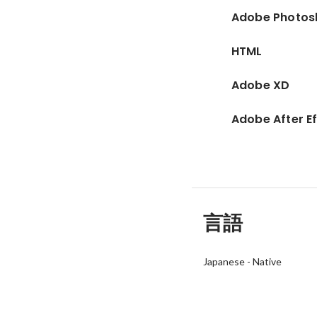
Adobe Photos
HTML
Adobe XD
Adobe After E
言語
Japanese
-
Native