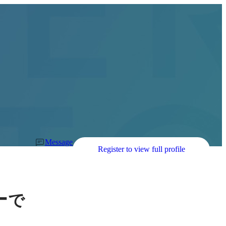
Message
Register to view full profile
ー
で