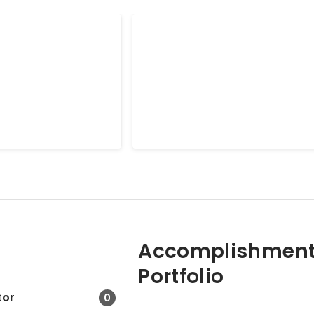
絵画制作
作を行っております!実績
高校2年生から現在まで、絵画を描い
レートサイトやランディ
現在は娘の絵を描きながら、文を綴っ
。webの他にパンフレ
これまであまり公表をしてきませんで
ン、アプリのフローや管
後こちらももっと活動していきたいと
Apr 2005
制作もまだ実績数は少ない
ます！ (URL先は一部のドローイング
ります)
っておりますが、外注に
ディングまで対応可能で
た状態で納品可能です。
S等基本的な設定は基本料
金内にて設定しております) (実績URL編集中です)
Accomplishment
Portfolio
tor
0