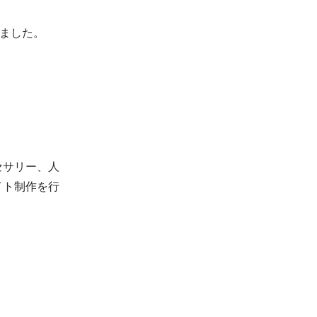
えました。
セサリー、人
イト制作を行