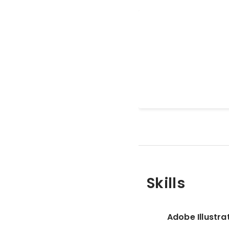
デザイン制作
webを中心にデザイン制
としては企業様のコーポ
ングページなどが中心です
ット、パッケージデザイ
Feb 2022
理画面等UIデザインの
ですが行っております! 現状下請け業務がメインの
ためデザイン制作のみ行
なりますがもちろんコー
すので、webにアップし
(もちろんSSL、GA、G
Skills
Adobe Illustra