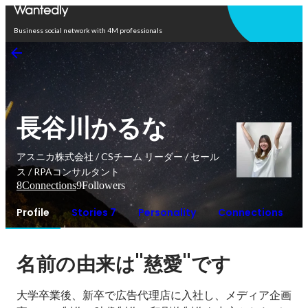
Open in app
Business social network with 4M professionals
長谷川かるな
アスニカ株式会社 / CSチーム リーダー / セール
ス / RPAコンサルタント
8
Connections
9
Followers
Profile
Stories 7
Personality
Connections
"
"
名前の由来は
慈愛
です
大学卒業後、新卒で広告代理店に入社し、メディア企画