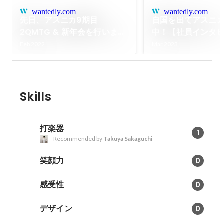
wantedly.com
wantedly.com
先日、アスニカ9期目
自国を出てアスニ
2QMTG & 新年会を行いまし
中！【社員インタ
た！
2】
Feb 2022
Mar 2023
Skills
打楽器
1
Recommended by
Takuya Sakaguchi
笑顔力
0
感受性
0
デザイン
0