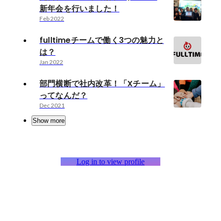
新年会を行いました！
Feb 2022
fulltimeチームで働く3つの魅力と
は？
Jan 2022
部門横断で社内改革！「Xチーム」
ってなんだ？
Dec 2021
Show more
Log in to view profile