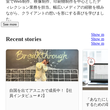
室でWeb制作、映像制作、印刷物制作を中心としたデ
ィレクション業務を担当。幅広いメディアの経験を積み
ながら、クライアントの想いを形にする喜びを学びまし
た。
See more
Show more
Recent stories
Show more
Show more
自国を出てアスニカで成長中！【社
員インタビュー＃2】
「あなたにし
するための環境を
力とは？