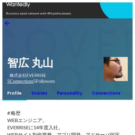
Open in app
Business social network with 4M professionals
智広 丸山
株式会社EVERRISE
5
Connections
5
Followers
Profile
Stories
Personality
Connections
# 略歴

WEBエンジニア。

EVERRISEに14年度入社。

WEBサイト制作業務、アプリ開発、アドサーバ保守、