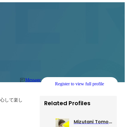
Message
Register to view full profile
安心して楽し
Related Profiles
Mizutani Tomonori