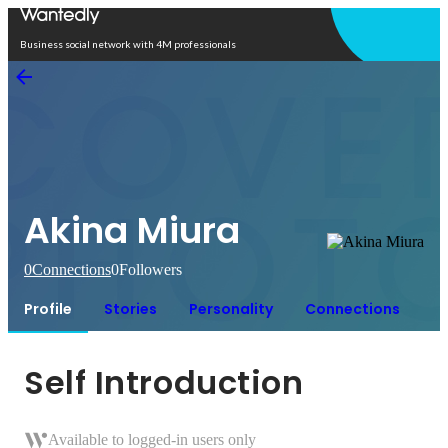
Open in app
Business social network with 4M professionals
Akina Miura
0
Connections
0
Followers
Profile
Stories
Personality
Connections
Self Introduction
Available to logged-in users only