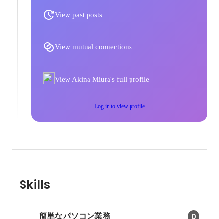
View past posts
View mutual connections
View Akina Miura's full profile
Log in to view profile
Skills
簡単なパソコン業務
0