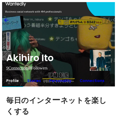
Open in app
Business social network with 4M professionals
Akihiro Ito
9
Connections
0
Followers
Profile
Stories
Personality
Connections
ー
毎日のインタ
ネットを楽し
くする