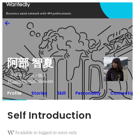
Open in app
Business social network with 4M professionals
阿部 智夏
フリーランス / 個人
1
Connection
2
Followers
Profile
Stories
Skill
Personality
Connectio
Self Introduction
Available to logged-in users only