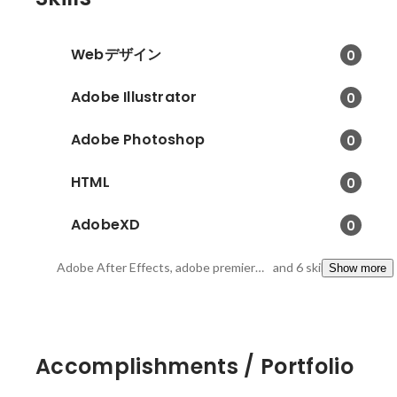
Webデザイン
0
Adobe Illustrator
0
Adobe Photoshop
0
HTML
0
AdobeXD
0
Adobe After Effects, adobe premiere pro, CSS
and 6 skills
Show more
Accomplishments / Portfolio