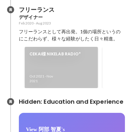
フリーランス
デザイナー
Feb 2020
-
Aug 2023
フリーランスとして再出発。1個の場所というの
にこだわらず、様々な経験がしたく日々精進。
ポートフォ
CEKAI様 NIKELAB RADIO*
Apr 2018
Oct 2021
-
Nov
2021
Hidden: Education and Experience	
View 阿部 智夏's