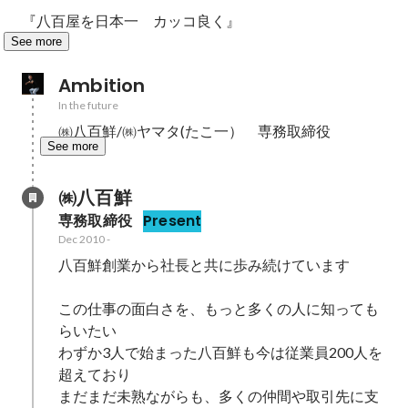
『八百屋を日本一　カッコ良く』
See more
Ambition
In the future
㈱八百鮮/㈱ヤマタ(たこ一）　専務取締役
See more
㈱八百鮮
専務取締役
Present
Dec 2010
-
八百鮮創業から社長と共に歩み続けています

この仕事の面白さを、もっと多くの人に知っても
らいたい

わずか3人で始まった八百鮮も今は従業員200人を
超えており

まだまだ未熟ながらも、多くの仲間や取引先に支