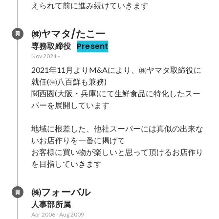
えられて前に進み続けていきます
㈱ヤマタ/たこ一
専務取締役
Present
Nov 2021
-
2021年11月よりM&Aにより、㈱ヤマタ取締役に
就任(㈱八百鮮も兼務)

関西圏(大阪・兵庫)にて生鮮食品に特化したスー
パーを展開しています

地域に根差した、他社スーパーには真似の出来な
いお店作りを一番に掲げて

お客様に買い物が楽しいと思って頂けるお店作り
を目指していきます
㈱フォーバル
人事部所属
Apr 2006
-
Aug 2009