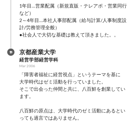
1年目…営業配属（新規直販・テレアポ・営業同行
など）

2～4年目…本社人事部配属（給与計算/人事制度設
計/労務管理全般）

●社会人で大切な基礎は教えて頂きました。。
京都産業大学
経営学部経営学科
Mar 2006
「障害者福祉に経営視点」というテーマを基に

大学時代はゼミ活動を行っていました。

そこで出会った仲間と共に、八百鮮を創業してい
ます。

八百鮮の原点は、大学時代のゼミ活動にあるとい
っても過言ではありません。