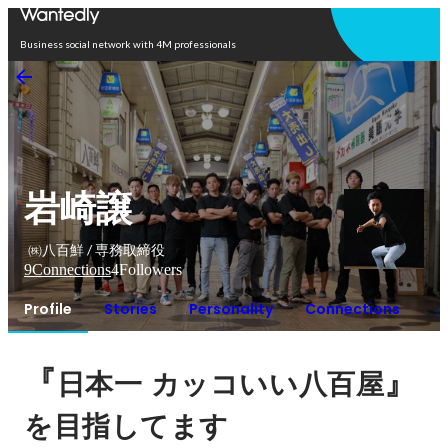
Open in app
Business social network with 4M professionals
岩崎譲
㈱八百鮮 / 専務取締役
9
Connections
4
Followers
Profile
Stories
Personality
Connections
『
』
日本一
カッコいい八百屋
を目指してます