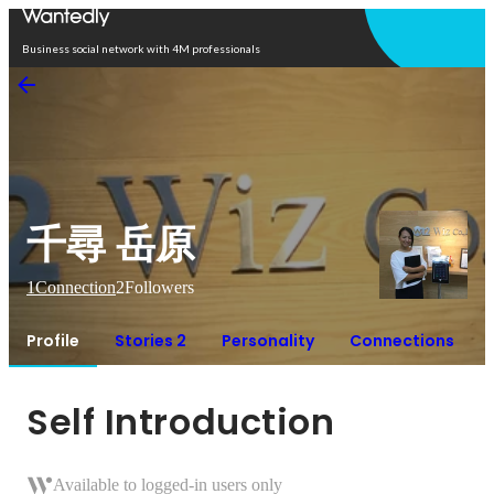
Open in app
Business social network with 4M professionals
千尋 岳原
1
Connection
2
Followers
Profile
Stories 2
Personality
Connections
Self Introduction
Available to logged-in users only