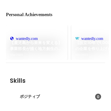
Personal Achievements
wantedly.com
wantedly.com
【鹿児島から未来を変える】
【設立10年で1,00
事業部長が描く地方創生のカ
の企業を作り上げ
タチとは？
考えとは？！
May 2025
Nov 2022
Skills
ポジティブ
0