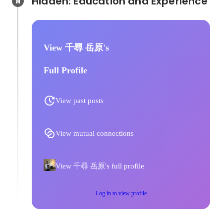
Hidden: Education and Experience	
View 千尋 岳原's
Full Profile
View past posts
View mutual connections
View 千尋 岳原's full profile
Log in to view profile