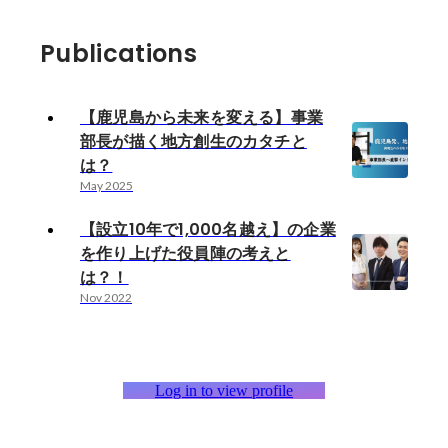
Publications
【鹿児島から未来を変える】事業
部長が描く地方創生のカタチと
は？
May 2025
【設立10年で1,000名越え】の企業
を作り上げた役員陣の考えと
は？！
Nov 2022
Log in to view profile